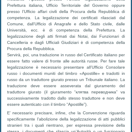
Prefettura italiana, Ufficio Territoriale del Governo oppure
presso l’Ufficio affari civili della Procura della Repubblica di
competenza. La legalizzazione dei certificati rilasciati dal
Comune, dall’Ufficio di Anagrafe e dello Stato civile, dalle
Università, ecc. è di competenza della Prefettura. La
legalizzazione degli atti firmati dai Notai, dai Funzionari di
Cancelleria e dagli Ufficiali Giudiziari è di competenza della
Procura della Repubblica.
Servirà, poi, una traduzione in russo del Certificato italiano per
essere fatto valere di fronte alle autorità russe. Per fare tale
legalizzazione è necessario presentare all’Ufficio Consolare
russo i documenti muniti del timbro «Apostille» e tradotti in
russo da un traduttore giurato presso un Tribunale italiano. La
traduzione deve essere asseverata dal giuramento del
traduttore giurato (il giuramento “клятва переводчика” va
successivamente tradotto dallo stesso traduttore e non deve
essere autenticato con il timbro “Apostille”).
E’ necessario precisare, infine, che la Convenzione riguarda
specificamente l'abolizione della legalizzazione di atti pubblici
stranieri tra i quali rientrano, per espressa previsione della
stessa, i documenti che rilascia un’Autorità o un funzionario